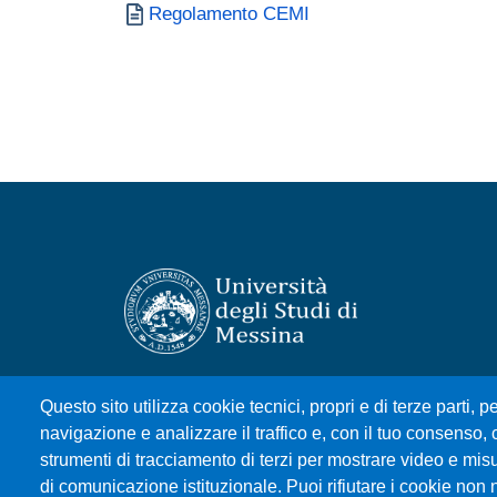
Documento
Regolamento CEMI
Università degli Studi di Messina
Questo sito utilizza cookie tecnici, propri e di terze parti, pe
Piazza Pugliatti, 1 - 98122 Messina
navigazione e analizzare il traffico e, con il tuo consenso, c
Cod. Fiscale 80004070837
strumenti di tracciamento di terzi per mostrare video e misura
P.IVA 00724160833
di comunicazione istituzionale. Puoi rifiutare i cookie non 