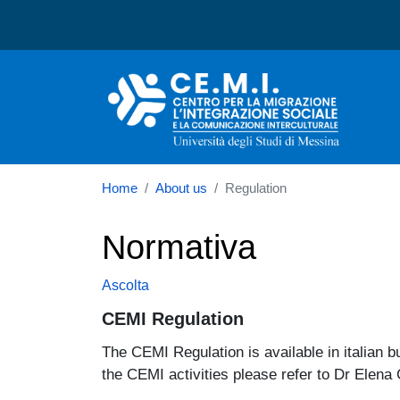
Centro per la migrazione,
Home
About us
Regulation
Normativa
Ascolta
CEMI Regulation
The CEMI Regulation is available in italian b
the CEMI activities please refer to Dr Elena 