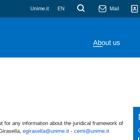
 l'integrazione sociale e 
Salta al contenuto principale
Menù di serviz
Cerca
Unime.it
EN
Mail
Navigazion
About us
ut for any information about the juridical framework of
Girasella,
egirasella@unime.it
-
cemi@unime.it