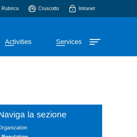
la comunicazione intercult
io
Rubrica
Cruscotto
Intranet
e principale
Activities
Services
Naviga la sezione
Organization
Regulation