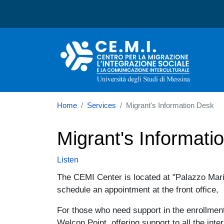
Centro per la migrazione,
Home
Services
Migrant's Information Desk
Migrant's Informati
Listen
The CEMI Center is located at "Palazzo Marian
schedule an appointment at the front office
For those who need support in the enrollme
Welcon Point, offering support to all the inte