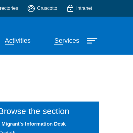
la comunicazione intercult
o
rectories
Cruscotto
Intranet
e principale
Activities
Services
Browse the section
Migrant's Information Desk
Contatti