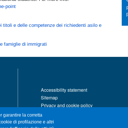
me-point
 titoli e delle competenze dei richiedenti asilo e
le famiglie di immigrati
MENÙ FOOTER 1
Accessibility statement
Sitemap
Privacy and cookie policy
Change your mind on cookies
r garantire la corretta
ookie di profilazione e altri