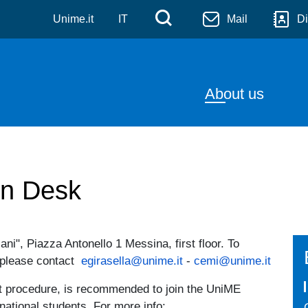
 l'integrazione sociale e 
Skip to main content
Menù di servizi
Cerca
Unime.it
IT
Mail
Di
Navigazion
About us
on Desk
i", Piazza Antonello 1 Messina, first floor. To
, please contact
egirasella@unime.it
-
cemi@unime.it
nt procedure, is recommended to join the UniME
rnational students. For more info: