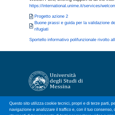
https://international.unime.it/services/welco
Documento
Progetto azione 2
Documento
Buone prassi e guida per la validazione dei
rifugiati
Sportello informativo polifunzionale rivolto al
Università degli Studi di Messina
Questo sito utilizza cookie tecnici, propri e di terze parti, pe
Piazza Pugliatti, 1 - 98122 Messina
navigazione e analizzare il traffico e, con il tuo consenso, c
Cod. Fiscale 80004070837